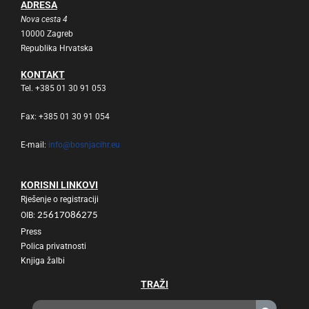
ADRESA
Nova cesta 4
10000 Zagreb
Republika Hrvatska
KONTAKT
Tel. +385 01 30 91 053
Fax: +385 01 30 91 054
E-mail:
info@bosnjacihr.eu
KORISNI LINKOVI
Rješenje o registraciji
OIB:
25617086275
Press
Polica privatnosti
Knjiga žalbi
TRAŽI