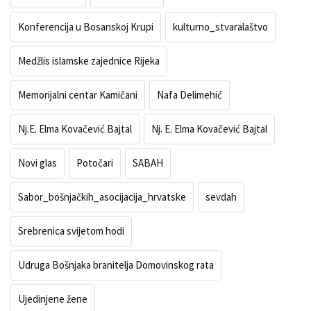
Konferencija u Bosanskoj Krupi
kulturno_stvaralaštvo
Medžlis islamske zajednice Rijeka
Memorijalni centar Kamičani
Nafa Delimehić
Nj.E. Elma Kovačević Bajtal
Nj. E. Elma Kovačević Bajtal
Novi glas
Potočari
SABAH
Sabor_bošnjačkih_asocijacija_hrvatske
sevdah
Srebrenica svijetom hodi
Udruga Bošnjaka branitelja Domovinskog rata
Ujedinjene žene