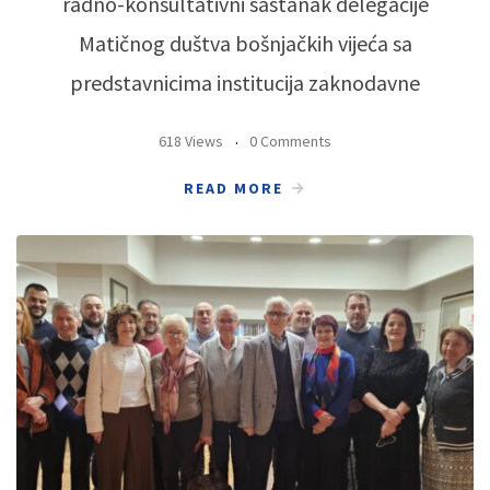
radno-konsultativni sastanak delegacije
Matičnog duštva bošnjačkih vijeća sa
predstavnicima institucija zaknodavne
618 Views
0 Comments
READ MORE