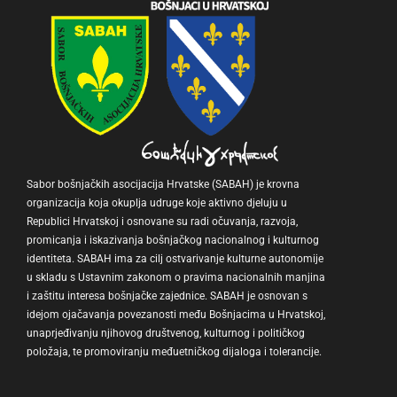
Sabor bošnjačkih asocijacija Hrvatske (SABAH) je krovna
organizacija koja okuplja udruge koje aktivno djeluju u
Republici Hrvatskoj i osnovane su radi očuvanja, razvoja,
promicanja i iskazivanja bošnjačkog nacionalnog i kulturnog
identiteta. SABAH ima za cilj ostvarivanje kulturne autonomije
u skladu s Ustavnim zakonom o pravima nacionalnih manjina
i zaštitu interesa bošnjačke zajednice. SABAH je osnovan s
idejom ojačavanja povezanosti među Bošnjacima u Hrvatskoj,
unaprjeđivanju njihovog društvenog, kulturnog i političkog
položaja, te promoviranju međuetničkog dijaloga i tolerancije.