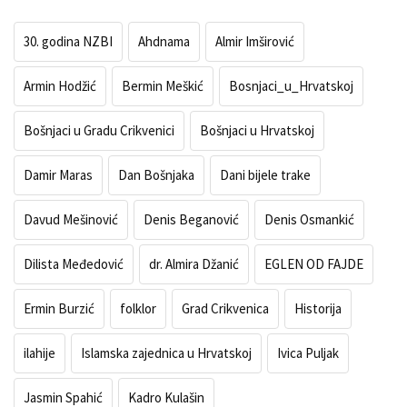
30. godina NZBI
Ahdnama
Almir Imširović
Armin Hodžić
Bermin Meškić
Bosnjaci_u_Hrvatskoj
Bošnjaci u Gradu Crikvenici
Bošnjaci u Hrvatskoj
Damir Maras
Dan Bošnjaka
Dani bijele trake
Davud Mešinović
Denis Beganović
Denis Osmankić
Dilista Međedović
dr. Almira Džanić
EGLEN OD FAJDE
Ermin Burzić
folklor
Grad Crikvenica
Historija
ilahije
Islamska zajednica u Hrvatskoj
Ivica Puljak
Jasmin Spahić
Kadro Kulašin