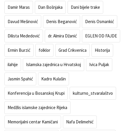
Damir Maras
Dan Bošnjaka
Dani bijele trake
Davud Mešinović
Denis Beganović
Denis Osmankić
Dilista Međedović
dr. Almira Džanić
EGLEN OD FAJDE
Ermin Burzić
folklor
Grad Crikvenica
Historija
ilahije
Islamska zajednica u Hrvatskoj
Ivica Puljak
Jasmin Spahić
Kadro Kulašin
Konferencija u Bosanskoj Krupi
kulturno_stvaralaštvo
Medžlis islamske zajednice Rijeka
Memorijalni centar Kamičani
Nafa Delimehić