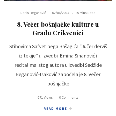
Denis Beganović
02/06/2024
15 Mins Read
8. Večer bošnjačke kulture u
Gradu Crikvenici
Stihovima Safvet bega Bašagića “Jučer derviš
iz tekije” u izvedbi Emina Sinanović i
recitalima istog autora u izvedbi Sedžide
Beganović-Isaković započela je 8. Večer
bošnjačke
671 Views
0 Comments
READ MORE