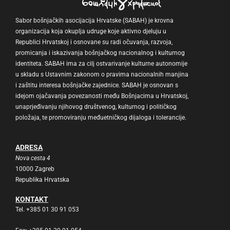
Sabor bošnjačkih asocijacija Hrvatske (SABAH) je krovna
organizacija koja okuplja udruge koje aktivno djeluju u
Republici Hrvatskoj i osnovane su radi očuvanja, razvoja,
promicanja i iskazivanja bošnjačkog nacionalnog i kulturnog
identiteta. SABAH ima za cilj ostvarivanje kulturne autonomije
u skladu s Ustavnim zakonom o pravima nacionalnih manjina
i zaštitu interesa bošnjačke zajednice. SABAH je osnovan s
idejom ojačavanja povezanosti među Bošnjacima u Hrvatskoj,
unaprjeđivanju njihovog društvenog, kulturnog i političkog
položaja, te promoviranju međuetničkog dijaloga i tolerancije.
ADRESA
Nova cesta 4
10000 Zagreb
Republika Hrvatska
KONTAKT
Tel. +385 01 30 91 053