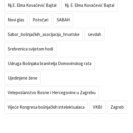
Nj.E. Elma Kovačević Bajtal
Nj. E. Elma Kovačević Bajtal
Novi glas
Potočari
SABAH
Sabor_bošnjačkih_asocijacija_hrvatske
sevdah
Srebrenica svijetom hodi
Udruga Bošnjaka branitelja Domovinskog rata
Ujedinjene žene
Veleposlanstvo Bosne i Hercegovine u Zagrebu
Vijeće Kongresa bošnjačkih intelektualaca
VKBI
Zagreb