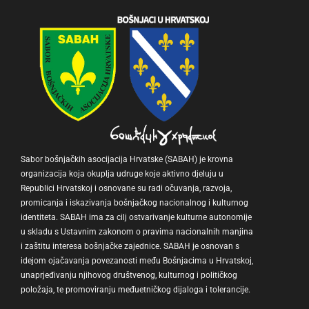
Sabor bošnjačkih asocijacija Hrvatske (SABAH) je krovna
organizacija koja okuplja udruge koje aktivno djeluju u
Republici Hrvatskoj i osnovane su radi očuvanja, razvoja,
promicanja i iskazivanja bošnjačkog nacionalnog i kulturnog
identiteta. SABAH ima za cilj ostvarivanje kulturne autonomije
u skladu s Ustavnim zakonom o pravima nacionalnih manjina
i zaštitu interesa bošnjačke zajednice. SABAH je osnovan s
idejom ojačavanja povezanosti među Bošnjacima u Hrvatskoj,
unaprjeđivanju njihovog društvenog, kulturnog i političkog
položaja, te promoviranju međuetničkog dijaloga i tolerancije.