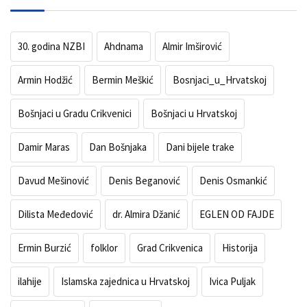
30. godina NZBI
Ahdnama
Almir Imširović
Armin Hodžić
Bermin Meškić
Bosnjaci_u_Hrvatskoj
Bošnjaci u Gradu Crikvenici
Bošnjaci u Hrvatskoj
Damir Maras
Dan Bošnjaka
Dani bijele trake
Davud Mešinović
Denis Beganović
Denis Osmankić
Dilista Međedović
dr. Almira Džanić
EGLEN OD FAJDE
Ermin Burzić
folklor
Grad Crikvenica
Historija
ilahije
Islamska zajednica u Hrvatskoj
Ivica Puljak