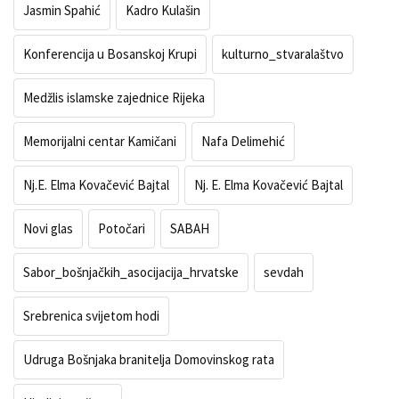
Jasmin Spahić
Kadro Kulašin
Konferencija u Bosanskoj Krupi
kulturno_stvaralaštvo
Medžlis islamske zajednice Rijeka
Memorijalni centar Kamičani
Nafa Delimehić
Nj.E. Elma Kovačević Bajtal
Nj. E. Elma Kovačević Bajtal
Novi glas
Potočari
SABAH
Sabor_bošnjačkih_asocijacija_hrvatske
sevdah
Srebrenica svijetom hodi
Udruga Bošnjaka branitelja Domovinskog rata