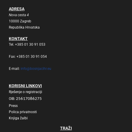
ADRESA
Nova cesta 4
10000 Zagreb
Republika Hrvatska
KONTAKT
Tel. +385 01 30 91 053
Fax: +385 01 30 91 054
E-mail:
info@bosnjacihr.eu
KORISNI LINKOVI
Rješenje o registraciji
OIB:
25617086275
Press
Polica privatnosti
Knjiga žalbi
TRAŽI