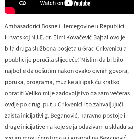
Ambasadorici Bosne i Hercegovine u Republici
Hrvatskoj NJ.E. dr. Elmi Kovačević Bajtal ovo je
bila druga službena posjeta u Grad Crikvenicu a
poublici je poručila slijedeće.“Mislim da bi bilo
najbolje da odšutim nakon ovako divnih govora,
poruka, programa, muzike ali ipak ću kratko
obratiti.Veliko mi je zadovoljstvo da sam večeras
ovdje po drugi put u Crikvenici i to zahvaljujući
zaista inicijativi g. Beganović, naravno postoje i
druge inicijative na koje se ja odazivam u skladu sa
svojim mogućnostima ali gospodina Beganović