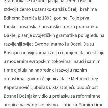
gramatika se također javlja na terenu Bosne.
Izdvojit ćemo Bosansko-turski učitelj Ibrahima
Edhema Berbića iz 1893. godine. To je prva
tursko-bosanska / bosansko-turska gramatika.
Dakle, pisanje dvojezičkih gramatika po ugledu na
razvijeniji svijet Evrope imamo i u Bosni. Da su
Bošnjaci oduvijek imali želju i namjeru da učestvuju
u modernim evropskim tokovima i nauci i samim
time djeluju na napredak i razvoj u raznim
oblastima, govori i činjenica da je Mehmed-beg
Kapetanović Ljubušak u XIX stoljeću budućnost
Bosne i Bošnjaka vidio u prelasku sa reformirane
arebice na evropsko pismo – latinicu. Samim time