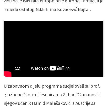
vidu da je BiH bila Europe prije Europe” Poručila je
između ostalog NJ.E Elma Kovačević Bajtal.
U zabavnom dijelu programa sudjelovali su prof.
glazbene škole u Jesenicama Zilhad Džananović i
njegov učenik Hamid Malešaković iz Austrije sa