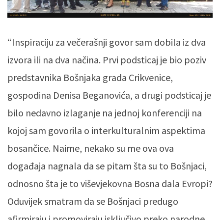
“Inspiraciju za večerašnji govor sam dobila iz dva
izvora ili na dva načina. Prvi podsticaj je bio poziv
predstavnika Bošnjaka grada Crikvenice,
gospodina Denisa Beganovića, a drugi podsticaj je
bilo nedavno izlaganje na jednoj konferenciji na
kojoj sam govorila o interkulturalnim aspektima
bosančice. Naime, nekako su me ova ova
događaja nagnala da se pitam šta su to Bošnjaci,
odnosno šta je to viševjekovna Bosna dala Evropi?
Oduvijek smatram da se Bošnjaci predugo
afirmiraju i promoviraju isključivo preko narodne