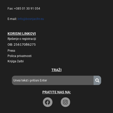
Fax: +385 01 30 91 054
E-mail:
info@bosnjacihr.eu
KORISNI LINKOVI
Rješenje o registraciji
OIB:
25617086275
Press
Polica privatnosti
Knjiga žalbi
TRAŽI
PRATITE NAS NA: