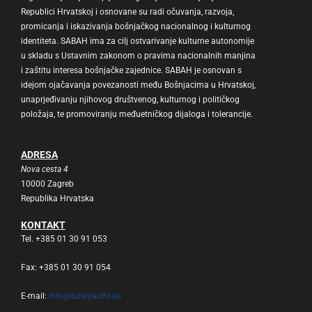
Republici Hrvatskoj i osnovane su radi očuvanja, razvoja,
promicanja i iskazivanja bošnjačkog nacionalnog i kulturnog
identiteta. SABAH ima za cilj ostvarivanje kulturne autonomije
u skladu s Ustavnim zakonom o pravima nacionalnih manjina
i zaštitu interesa bošnjačke zajednice. SABAH je osnovan s
idejom ojačavanja povezanosti među Bošnjacima u Hrvatskoj,
unaprjeđivanju njihovog društvenog, kulturnog i političkog
položaja, te promoviranju međuetničkog dijaloga i tolerancije.
ADRESA
Nova cesta 4
10000 Zagreb
Republika Hrvatska
KONTAKT
Tel. +385 01 30 91 053
Fax: +385 01 30 91 054
E-mail:
info@bosnjacihr.eu