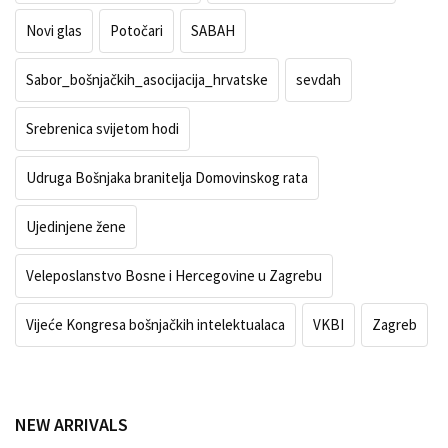
Novi glas
Potočari
SABAH
Sabor_bošnjačkih_asocijacija_hrvatske
sevdah
Srebrenica svijetom hodi
Udruga Bošnjaka branitelja Domovinskog rata
Ujedinjene žene
Veleposlanstvo Bosne i Hercegovine u Zagrebu
Vijeće Kongresa bošnjačkih intelektualaca
VKBI
Zagreb
NEW ARRIVALS