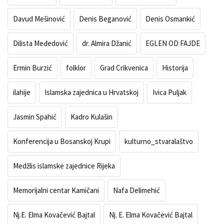
Davud Mešinović
Denis Beganović
Denis Osmankić
Dilista Međedović
dr. Almira Džanić
EGLEN OD FAJDE
Ermin Burzić
folklor
Grad Crikvenica
Historija
ilahije
Islamska zajednica u Hrvatskoj
Ivica Puljak
Jasmin Spahić
Kadro Kulašin
Konferencija u Bosanskoj Krupi
kulturno_stvaralaštvo
Medžlis islamske zajednice Rijeka
Memorijalni centar Kamičani
Nafa Delimehić
Nj.E. Elma Kovačević Bajtal
Nj. E. Elma Kovačević Bajtal