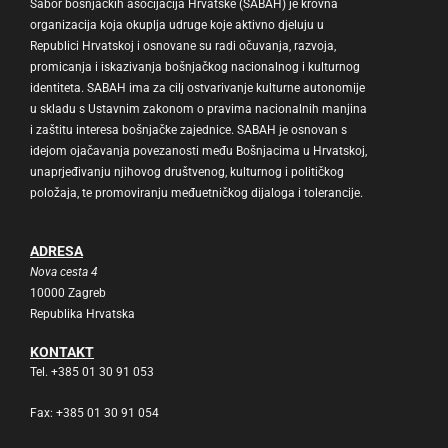
Sabor bošnjačkih asocijacija Hrvatske (SABAH) je krovna
organizacija koja okuplja udruge koje aktivno djeluju u
Republici Hrvatskoj i osnovane su radi očuvanja, razvoja,
promicanja i iskazivanja bošnjačkog nacionalnog i kulturnog
identiteta. SABAH ima za cilj ostvarivanje kulturne autonomije
u skladu s Ustavnim zakonom o pravima nacionalnih manjina
i zaštitu interesa bošnjačke zajednice. SABAH je osnovan s
idejom ojačavanja povezanosti među Bošnjacima u Hrvatskoj,
unaprjeđivanju njihovog društvenog, kulturnog i političkog
položaja, te promoviranju međuetničkog dijaloga i tolerancije.
ADRESA
Nova cesta 4
10000 Zagreb
Republika Hrvatska
KONTAKT
Tel. +385 01 30 91 053
Fax: +385 01 30 91 054