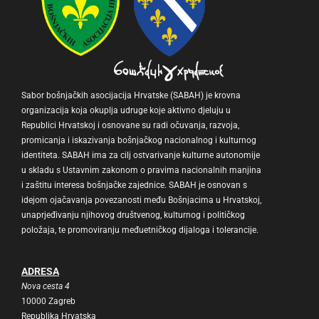
Sabor bošnjačkih asocijacija Hrvatske (SABAH) je krovna
organizacija koja okuplja udruge koje aktivno djeluju u
Republici Hrvatskoj i osnovane su radi očuvanja, razvoja,
promicanja i iskazivanja bošnjačkog nacionalnog i kulturnog
identiteta. SABAH ima za cilj ostvarivanje kulturne autonomije
u skladu s Ustavnim zakonom o pravima nacionalnih manjina
i zaštitu interesa bošnjačke zajednice. SABAH je osnovan s
idejom ojačavanja povezanosti među Bošnjacima u Hrvatskoj,
unaprjeđivanju njihovog društvenog, kulturnog i političkog
položaja, te promoviranju međuetničkog dijaloga i tolerancije.
ADRESA
Nova cesta 4
10000 Zagreb
Republika Hrvatska