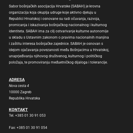
Sabor bošnjačkih asocijacija Hrvatske (SABAH) je krovna
organizacija koja okuplja udruge koje aktivno djeluju u
Republici Hrvatskoj i osnovane su radi očuvanja, razvoja,
promicanja i iskazivanja bošnjačkog nacionalnog i kulturnog
identiteta. SABAH ima za cilj ostvarivanje kulturne autonomije
u skladu s Ustavnim zakonom o pravima nacionalnih manjina
i zaštitu interesa bošnjačke zajednice. SABAH je osnovan s
idejom ojačavanja povezanosti među Bošnjacima u Hrvatskoj,
unaprjeđivanju njihovog društvenog, kulturnog i političkog
položaja, te promoviranju međuetničkog dijaloga i tolerancije.
ADRESA
Nova cesta 4
10000 Zagreb
Republika Hrvatska
KONTAKT
Tel. +385 01 30 91 053
Fax: +385 01 30 91 054