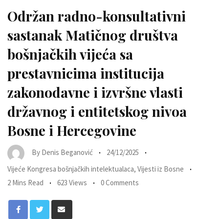
Održan radno-konsultativni
sastanak Matičnog društva
bošnjačkih vijeća sa
prestavnicima institucija
zakonodavne i izvršne vlasti
državnog i entitetskog nivoa
Bosne i Hercegovine
By
Denis Beganović
24/12/2025
Vijeće Kongresa bošnjačkih intelektualaca
,
Vijesti iz Bosne
2 Mins Read
623 Views
0 Comments