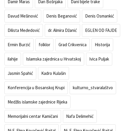
Damir Maras
Dan Bošnjaka
Dani bijele trake
Davud Mešinović
Denis Beganović
Denis Osmankić
Dilista Međedović
dr. Almira Džanić
EGLEN OD FAJDE
Ermin Burzić
folklor
Grad Crikvenica
Historija
ilahije
Islamska zajednica u Hrvatskoj
Ivica Puljak
Jasmin Spahić
Kadro Kulašin
Konferencija u Bosanskoj Krupi
kulturno_stvaralaštvo
Medžlis islamske zajednice Rijeka
Memorijalni centar Kamičani
Nafa Delimehić
Nj.E. Elma Kovačević Bajtal
Nj. E. Elma Kovačević Bajtal