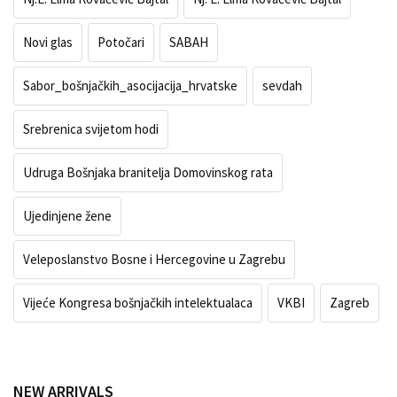
Novi glas
Potočari
SABAH
Sabor_bošnjačkih_asocijacija_hrvatske
sevdah
Srebrenica svijetom hodi
Udruga Bošnjaka branitelja Domovinskog rata
Ujedinjene žene
Veleposlanstvo Bosne i Hercegovine u Zagrebu
Vijeće Kongresa bošnjačkih intelektualaca
VKBI
Zagreb
NEW ARRIVALS