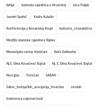
ilahije
Islamska zajednica u Hrvatskoj
Ivica Puljak
Jasmin Spahić
Kadro Kulašin
Konferencija u Bosanskoj Krupi
kulturno_stvaralaštvo
Medžlis islamske zajednice Rijeka
Memorijalni centar Kamičani
Nafa Delimehić
Nj.E. Elma Kovačević Bajtal
Nj. E. Elma Kovačević Bajtal
Novi glas
Potočari
SABAH
Sabor_bošnjačkih_asocijacija_hrvatske
sevdah
Srebrenica svijetom hodi