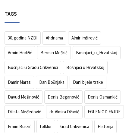
TAGS
30. godina NZBI
Ahdnama
Almir Imširović
Armin Hodžić
Bermin Meškić
Bosnjaci_u_Hrvatskoj
Bošnjaci u Gradu Crikvenici
Bošnjaci u Hrvatskoj
Damir Maras
Dan Bošnjaka
Dani bijele trake
Davud Mešinović
Denis Beganović
Denis Osmankić
Dilista Međedović
dr. Almira Džanić
EGLEN OD FAJDE
Ermin Burzić
folklor
Grad Crikvenica
Historija