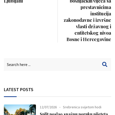
Ljubljani
bošnjačkih vijeća sa
prestavnicima
institucija
zakonodavne i izvršne
vlasti državnog i
entitetskog nivoa
Bosne i Hercegovine
LATEST POSTS
12/07/2026
Srebrenica svijetom hodi
Split poslao snažnu poruku pijeteta,