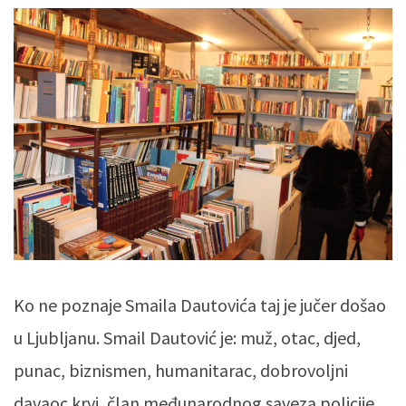
Ko ne poznaje Smaila Dautovića taj je jučer došao
u Ljubljanu. Smail Dautović je: muž, otac, djed,
punac, biznismen, humanitarac, dobrovoljni
davaoc krvi, član međunarodnog saveza policije,