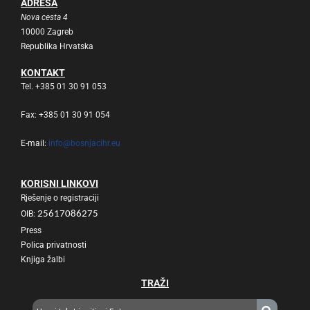
ADRESA
Nova cesta 4
10000 Zagreb
Republika Hrvatska
KONTAKT
Tel. +385 01 30 91 053
Fax: +385 01 30 91 054
E-mail:
info@bosnjacihr.eu
KORISNI LINKOVI
Rješenje o registraciji
OIB:
25617086275
Press
Polica privatnosti
Knjiga žalbi
TRAŽI