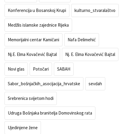
Konferencija u Bosanskoj Krupi
kulturno_stvaralaštvo
Medžlis islamske zajednice Rijeka
Memorijalni centar Kamičani
Nafa Delimehić
Nj.E. Elma Kovačević Bajtal
Nj. E. Elma Kovačević Bajtal
Novi glas
Potočari
SABAH
Sabor_bošnjačkih_asocijacija_hrvatske
sevdah
Srebrenica svijetom hodi
Udruga Bošnjaka branitelja Domovinskog rata
Ujedinjene žene