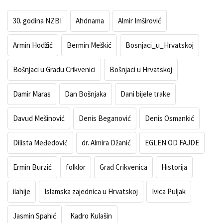
30. godina NZBI
Ahdnama
Almir Imširović
Armin Hodžić
Bermin Meškić
Bosnjaci_u_Hrvatskoj
Bošnjaci u Gradu Crikvenici
Bošnjaci u Hrvatskoj
Damir Maras
Dan Bošnjaka
Dani bijele trake
Davud Mešinović
Denis Beganović
Denis Osmankić
Dilista Međedović
dr. Almira Džanić
EGLEN OD FAJDE
Ermin Burzić
folklor
Grad Crikvenica
Historija
ilahije
Islamska zajednica u Hrvatskoj
Ivica Puljak
Jasmin Spahić
Kadro Kulašin