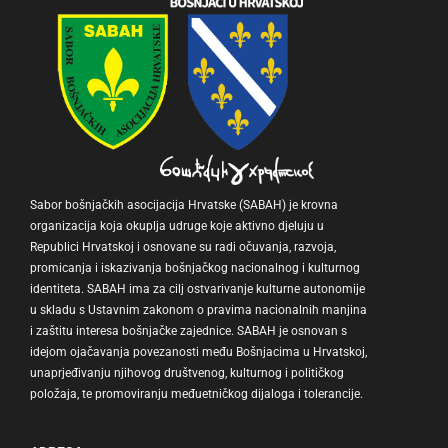
Sabor bošnjačkih asocijacija Hrvatske (SABAH) je krovna
organizacija koja okuplja udruge koje aktivno djeluju u
Republici Hrvatskoj i osnovane su radi očuvanja, razvoja,
promicanja i iskazivanja bošnjačkog nacionalnog i kulturnog
identiteta. SABAH ima za cilj ostvarivanje kulturne autonomije
u skladu s Ustavnim zakonom o pravima nacionalnih manjina
i zaštitu interesa bošnjačke zajednice. SABAH je osnovan s
idejom ojačavanja povezanosti među Bošnjacima u Hrvatskoj,
unaprjeđivanju njihovog društvenog, kulturnog i političkog
položaja, te promoviranju međuetničkog dijaloga i tolerancije.