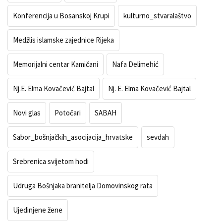
Konferencija u Bosanskoj Krupi
kulturno_stvaralaštvo
Medžlis islamske zajednice Rijeka
Memorijalni centar Kamičani
Nafa Delimehić
Nj.E. Elma Kovačević Bajtal
Nj. E. Elma Kovačević Bajtal
Novi glas
Potočari
SABAH
Sabor_bošnjačkih_asocijacija_hrvatske
sevdah
Srebrenica svijetom hodi
Udruga Bošnjaka branitelja Domovinskog rata
Ujedinjene žene