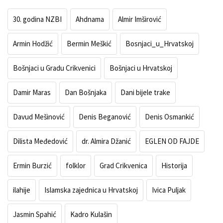
30. godina NZBI
Ahdnama
Almir Imširović
Armin Hodžić
Bermin Meškić
Bosnjaci_u_Hrvatskoj
Bošnjaci u Gradu Crikvenici
Bošnjaci u Hrvatskoj
Damir Maras
Dan Bošnjaka
Dani bijele trake
Davud Mešinović
Denis Beganović
Denis Osmankić
Dilista Međedović
dr. Almira Džanić
EGLEN OD FAJDE
Ermin Burzić
folklor
Grad Crikvenica
Historija
ilahije
Islamska zajednica u Hrvatskoj
Ivica Puljak
Jasmin Spahić
Kadro Kulašin