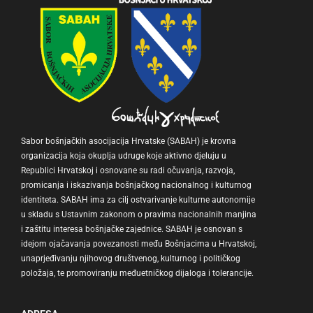
Sabor bošnjačkih asocijacija Hrvatske (SABAH) je krovna
organizacija koja okuplja udruge koje aktivno djeluju u
Republici Hrvatskoj i osnovane su radi očuvanja, razvoja,
promicanja i iskazivanja bošnjačkog nacionalnog i kulturnog
identiteta. SABAH ima za cilj ostvarivanje kulturne autonomije
u skladu s Ustavnim zakonom o pravima nacionalnih manjina
i zaštitu interesa bošnjačke zajednice. SABAH je osnovan s
idejom ojačavanja povezanosti među Bošnjacima u Hrvatskoj,
unaprjeđivanju njihovog društvenog, kulturnog i političkog
položaja, te promoviranju međuetničkog dijaloga i tolerancije.