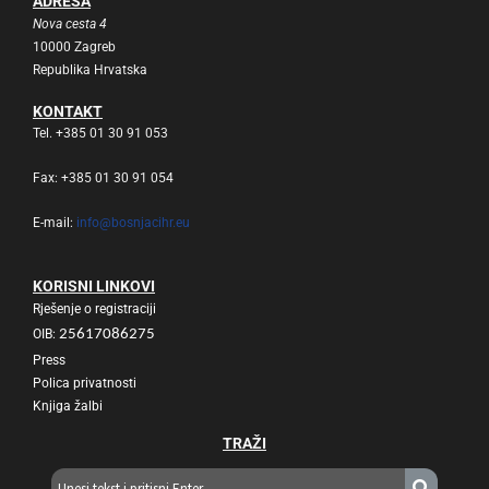
ADRESA
Nova cesta 4
10000 Zagreb
Republika Hrvatska
KONTAKT
Tel. +385 01 30 91 053
Fax: +385 01 30 91 054
E-mail:
info@bosnjacihr.eu
KORISNI LINKOVI
Rješenje o registraciji
OIB:
25617086275
Press
Polica privatnosti
Knjiga žalbi
TRAŽI