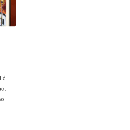
lić
ao,
ao