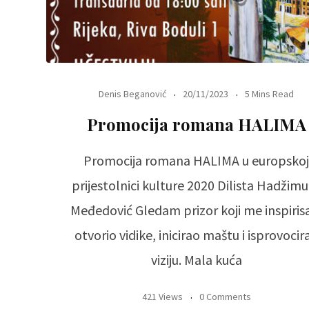
Denis Beganović
20/11/2023
5 Mins Read
Promocija romana HALIMA
Promocija romana HALIMA u europskoj
prijestolnici kulture 2020 Dilista Hadžimu
Međedović Gledam prizor koji me inspiris
otvorio vidike, inicirao maštu i isprovocir
viziju. Mala kuća
421 Views
0 Comments