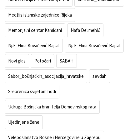
Medžlis islamske zajednice Rijeka
Memorijalni centar Kamičani
Nafa Delimehić
Nj.E. Elma Kovačević Bajtal
Nj. E. Elma Kovačević Bajtal
Novi glas
Potočari
SABAH
Sabor_bošnjačkih_asocijacija_hrvatske
sevdah
Srebrenica svijetom hodi
Udruga Bošnjaka branitelja Domovinskog rata
Ujedinjene žene
Veleposlanstvo Bosne i Hercegovine u Zagrebu