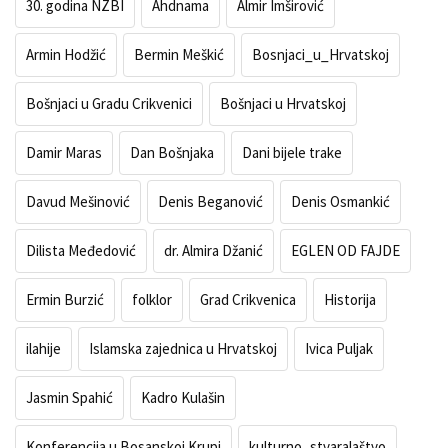
30. godina NZBI
Ahdnama
Almir Imširović
Armin Hodžić
Bermin Meškić
Bosnjaci_u_Hrvatskoj
Bošnjaci u Gradu Crikvenici
Bošnjaci u Hrvatskoj
Damir Maras
Dan Bošnjaka
Dani bijele trake
Davud Mešinović
Denis Beganović
Denis Osmankić
Dilista Međedović
dr. Almira Džanić
EGLEN OD FAJDE
Ermin Burzić
folklor
Grad Crikvenica
Historija
ilahije
Islamska zajednica u Hrvatskoj
Ivica Puljak
Jasmin Spahić
Kadro Kulašin
Konferencija u Bosanskoj Krupi
kulturno_stvaralaštvo