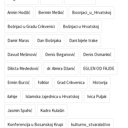
Armin Hodžić
Bermin Meškić
Bosnjaci_u_Hrvatskoj
Bošnjaci u Gradu Crikvenici
Bošnjaci u Hrvatskoj
Damir Maras
Dan Bošnjaka
Dani bijele trake
Davud Mešinović
Denis Beganović
Denis Osmankić
Dilista Međedović
dr. Almira Džanić
EGLEN OD FAJDE
Ermin Burzić
folklor
Grad Crikvenica
Historija
ilahije
Islamska zajednica u Hrvatskoj
Ivica Puljak
Jasmin Spahić
Kadro Kulašin
Konferencija u Bosanskoj Krupi
kulturno_stvaralaštvo