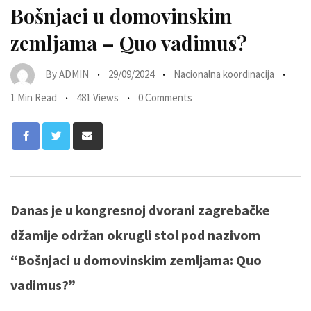
Bošnjaci u domovinskim
zemljama – Quo vadimus?
By
ADMIN
29/09/2024
Nacionalna koordinacija
1 Min Read
481 Views
0 Comments
Danas je u kongresnoj dvorani zagrebačke
džamije održan okrugli stol pod nazivom
“Bošnjaci u domovinskim zemljama: Quo
vadimus?”