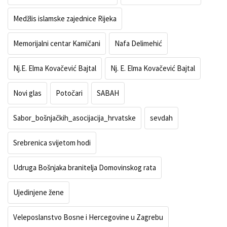
Medžlis islamske zajednice Rijeka
Memorijalni centar Kamičani
Nafa Delimehić
Nj.E. Elma Kovačević Bajtal
Nj. E. Elma Kovačević Bajtal
Novi glas
Potočari
SABAH
Sabor_bošnjačkih_asocijacija_hrvatske
sevdah
Srebrenica svijetom hodi
Udruga Bošnjaka branitelja Domovinskog rata
Ujedinjene žene
Veleposlanstvo Bosne i Hercegovine u Zagrebu