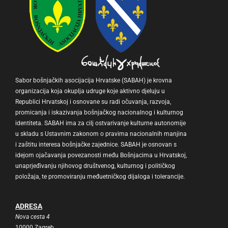
Sabor bošnjačkih asocijacija Hrvatske (SABAH) je krovna
organizacija koja okuplja udruge koje aktivno djeluju u
Republici Hrvatskoj i osnovane su radi očuvanja, razvoja,
promicanja i iskazivanja bošnjačkog nacionalnog i kulturnog
identiteta. SABAH ima za cilj ostvarivanje kulturne autonomije
u skladu s Ustavnim zakonom o pravima nacionalnih manjina
i zaštitu interesa bošnjačke zajednice. SABAH je osnovan s
idejom ojačavanja povezanosti među Bošnjacima u Hrvatskoj,
unaprjeđivanju njihovog društvenog, kulturnog i političkog
položaja, te promoviranju međuetničkog dijaloga i tolerancije.
ADRESA
Nova cesta 4
10000 Zagreb