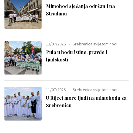
Mimohod sjećanja održan i na
Stradunu
12/07/2026
Srebrenica svijetom hodi
Pula u hodu istine, pravde i
ljudskosti
11/07/2026
Srebrenica svijetom hodi
U Rijeci more ljudi na mimohodu za
Srebrenicu