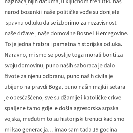
najznačajnijih datuma, u ključnom trenutku naš
narod bosanki i naše političke vođe su donijele
ispavnu odluku da se izborimo za nezavisnost
naše države , naše domovine Bosne i Hercegovine.
To je jedna hrabra i pametna historijska odluka.
Naravno, mi smo se poslije toga morali boriti za
svoju domovinu, puno naših saboraca je dalo
živote za njenu odbranu, puno naših civila je
ubijeno na pravdi Boga, puno naših majki i setara
je obesčašćeno, sve su džamije i katoličke crkve
spaljene tamo gdje je došla agresorska srpska
vojska, međutim to su historijski trenuci kad smo
mi kao generacija….imao sam tada 19 godina