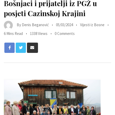
Bošnjaci i prijatelji iz PGŽ u
posjeti Cazinskoj Krajini
By
Denis Beganović
05/03/2024
Vijesti iz Bosne
6 Mins Read
1338 Views
0 Comments