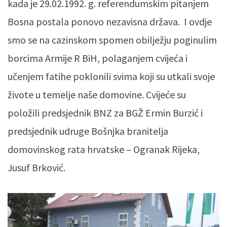
kada je 29.02.1992. g. referendumskim pitanjem
Bosna postala ponovo nezavisna država. I ovdje
smo se na cazinskom spomen obilježju poginulim
borcima Armije R BiH, polaganjem cvijeća i
učenjem fatihe poklonili svima koji su utkali svoje
živote u temelje naše domovine. Cvijeće su
položili predsjednik BNZ za BGŽ Ermin Burzić i
predsjednik udruge Bošnjka branitelja
domovinskog rata hrvatske – Ogranak Rijeka,
Jusuf Brković.