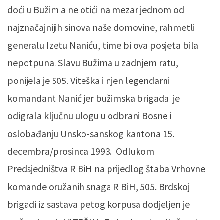
doći u Bužim a ne otići na mezar jednom od
najznačajnijih sinova naše domovine, rahmetli
generalu Izetu Naniću, time bi ova posjeta bila
nepotpuna. Slavu Bužima u zadnjem ratu,
ponijela je 505. Viteška i njen legendarni
komandant Nanić jer bužimska brigada je
odigrala ključnu ulogu u odbrani Bosne i
oslobađanju Unsko-sanskog kantona 15.
decembra/prosinca 1993. Odlukom
Predsjedništva R BiH na prijedlog štaba Vrhovne
komande oružanih snaga R BiH, 505. Brdskoj
brigadi iz sastava petog korpusa dodjeljen je