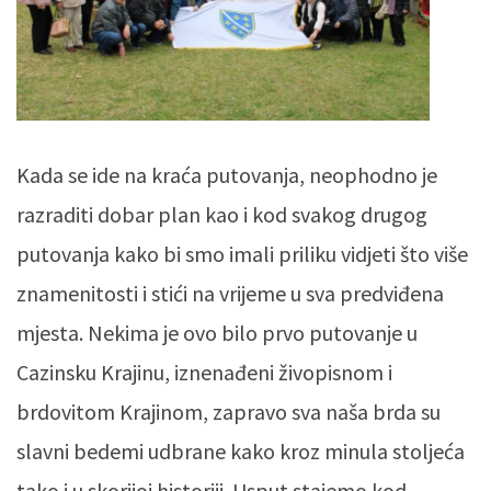
Kada se ide na kraća putovanja, neophodno je
razraditi dobar plan kao i kod svakog drugog
putovanja kako bi smo imali priliku vidjeti što više
znamenitosti i stići na vrijeme u sva predviđena
mjesta. Nekima je ovo bilo prvo putovanje u
Cazinsku Krajinu, iznenađeni živopisnom i
brdovitom Krajinom, zapravo sva naša brda su
slavni bedemi udbrane kako kroz minula stoljeća
tako i u skorijoj historiji. Usput stajemo kod