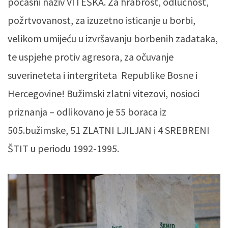
počasni naziv VITEŠKA. Za hrabrost, odlučnost,
požrtvovanost, za izuzetno isticanje u borbi,
velikom umijeću u izvršavanju borbenih zadataka,
te uspjehe protiv agresora, za očuvanje
suverineteta i intergriteta Republike Bosne i
Hercegovine! Bužimski zlatni vitezovi, nosioci
priznanja – odlikovano je 55 boraca iz
505.bužimske, 51 ZLATNI LJILJAN i 4 SREBRENI
ŠTIT u periodu 1992-1995.