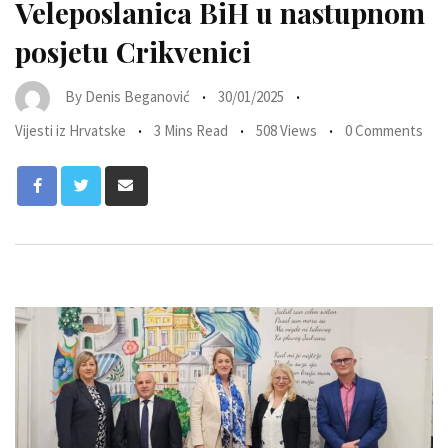
Veleposlanica BiH u nastupnom
posjetu Crikvenici
By
Denis Beganović
30/01/2025
Vijesti iz Hrvatske
3 Mins Read
508 Views
0 Comments