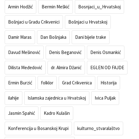
Armin Hodžić
Bermin Meškić
Bosnjaci_u_Hrvatskoj
Bošnjaci u Gradu Crikvenici
Bošnjaci u Hrvatskoj
Damir Maras
Dan Bošnjaka
Dani bijele trake
Davud Mešinović
Denis Beganović
Denis Osmankić
Dilista Međedović
dr. Almira Džanić
EGLEN OD FAJDE
Ermin Burzić
folklor
Grad Crikvenica
Historija
ilahije
Islamska zajednica u Hrvatskoj
Ivica Puljak
Jasmin Spahić
Kadro Kulašin
Konferencija u Bosanskoj Krupi
kulturno_stvaralaštvo