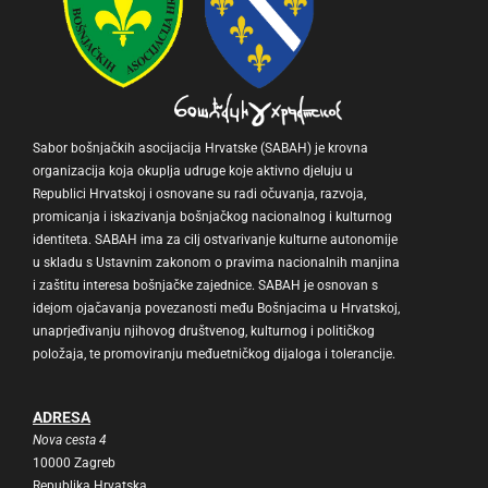
Sabor bošnjačkih asocijacija Hrvatske (SABAH) je krovna
organizacija koja okuplja udruge koje aktivno djeluju u
Republici Hrvatskoj i osnovane su radi očuvanja, razvoja,
promicanja i iskazivanja bošnjačkog nacionalnog i kulturnog
identiteta. SABAH ima za cilj ostvarivanje kulturne autonomije
u skladu s Ustavnim zakonom o pravima nacionalnih manjina
i zaštitu interesa bošnjačke zajednice. SABAH je osnovan s
idejom ojačavanja povezanosti među Bošnjacima u Hrvatskoj,
unaprjeđivanju njihovog društvenog, kulturnog i političkog
položaja, te promoviranju međuetničkog dijaloga i tolerancije.
ADRESA
Nova cesta 4
10000 Zagreb
Republika Hrvatska