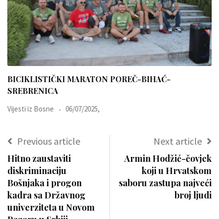
BICIKLISTIČKI MARATON POREČ-BIHAĆ-
SREBRENICA
Vijesti iz Bosne
06/07/2025,
Previous article
Next article
Hitno zaustaviti
Armin Hodžić-čovjek
diskriminaciju
koji u Hrvatskom
Bošnjaka i progon
saboru zastupa najveći
kadra sa Državnog
broj ljudi
univerziteta u Novom