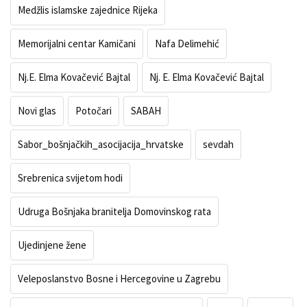
Medžlis islamske zajednice Rijeka
Memorijalni centar Kamičani
Nafa Delimehić
Nj.E. Elma Kovačević Bajtal
Nj. E. Elma Kovačević Bajtal
Novi glas
Potočari
SABAH
Sabor_bošnjačkih_asocijacija_hrvatske
sevdah
Srebrenica svijetom hodi
Udruga Bošnjaka branitelja Domovinskog rata
Ujedinjene žene
Veleposlanstvo Bosne i Hercegovine u Zagrebu