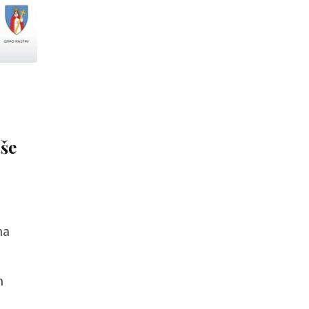
še
na
m