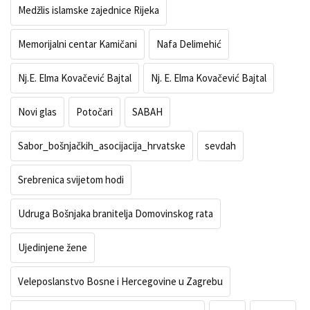
Medžlis islamske zajednice Rijeka
Memorijalni centar Kamičani
Nafa Delimehić
Nj.E. Elma Kovačević Bajtal
Nj. E. Elma Kovačević Bajtal
Novi glas
Potočari
SABAH
Sabor_bošnjačkih_asocijacija_hrvatske
sevdah
Srebrenica svijetom hodi
Udruga Bošnjaka branitelja Domovinskog rata
Ujedinjene žene
Veleposlanstvo Bosne i Hercegovine u Zagrebu