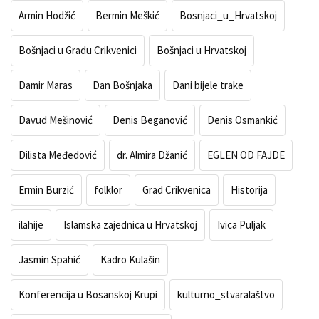
Armin Hodžić
Bermin Meškić
Bosnjaci_u_Hrvatskoj
Bošnjaci u Gradu Crikvenici
Bošnjaci u Hrvatskoj
Damir Maras
Dan Bošnjaka
Dani bijele trake
Davud Mešinović
Denis Beganović
Denis Osmankić
Dilista Međedović
dr. Almira Džanić
EGLEN OD FAJDE
Ermin Burzić
folklor
Grad Crikvenica
Historija
ilahije
Islamska zajednica u Hrvatskoj
Ivica Puljak
Jasmin Spahić
Kadro Kulašin
Konferencija u Bosanskoj Krupi
kulturno_stvaralaštvo