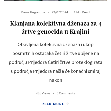
Denis Beganović
22/07/2024
1 Min Read
Klanjana kolektivna dženaza za 4
žrtve genocida u Krajini
Obavljena kolektivna dženaza i ukop
posmrtnih ostataka četiri žrtve ubijene na
području Prijedora Četiri žrtve proteklog rata
s područja Prijedora našle će konačni smiraj
nakon
491 Views
0 Comments
READ MORE