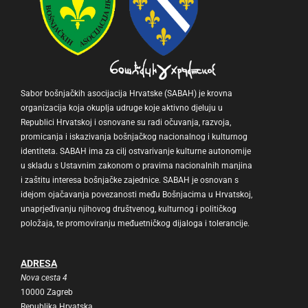
Sabor bošnjačkih asocijacija Hrvatske (SABAH) je krovna
organizacija koja okuplja udruge koje aktivno djeluju u
Republici Hrvatskoj i osnovane su radi očuvanja, razvoja,
promicanja i iskazivanja bošnjačkog nacionalnog i kulturnog
identiteta. SABAH ima za cilj ostvarivanje kulturne autonomije
u skladu s Ustavnim zakonom o pravima nacionalnih manjina
i zaštitu interesa bošnjačke zajednice. SABAH je osnovan s
idejom ojačavanja povezanosti među Bošnjacima u Hrvatskoj,
unaprjeđivanju njihovog društvenog, kulturnog i političkog
položaja, te promoviranju međuetničkog dijaloga i tolerancije.
ADRESA
Nova cesta 4
10000 Zagreb
Republika Hrvatska