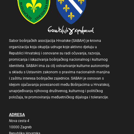
Sabor bošnjačkih asocijacija Hrvatske (SABAH) je krovna
organizacija koja okuplja udruge koje aktivno djeluju u
Republici Hrvatskoj i osnovane su radi očuvanja, razvoja,
promicanja i iskazivanja bošnjačkog nacionalnog i kulturnog
identiteta. SABAH ima za cilj ostvarivanje kulturne autonomije
u skladu s Ustavnim zakonom o pravima nacionalnih manjina
i zaštitu interesa bošnjačke zajednice. SABAH je osnovan s
idejom ojačavanja povezanosti među Bošnjacima u Hrvatskoj,
unaprjeđivanju njihovog društvenog, kulturnog i političkog
položaja, te promoviranju međuetničkog dijaloga i tolerancije.
ADRESA
Nova cesta 4
10000 Zagreb
Republika Hrvatska