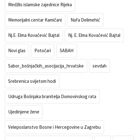
Medžlis islamske zajednice Rijeka
Memorijalni centar Kamičani
Nafa Delimehić
Nj.E. Elma Kovačević Bajtal
Nj. E. Elma Kovačević Bajtal
Novi glas
Potočari
SABAH
Sabor_bošnjačkih_asocijacija_hrvatske
sevdah
Srebrenica svijetom hodi
Udruga Bošnjaka branitelja Domovinskog rata
Ujedinjene žene
Veleposlanstvo Bosne i Hercegovine u Zagrebu