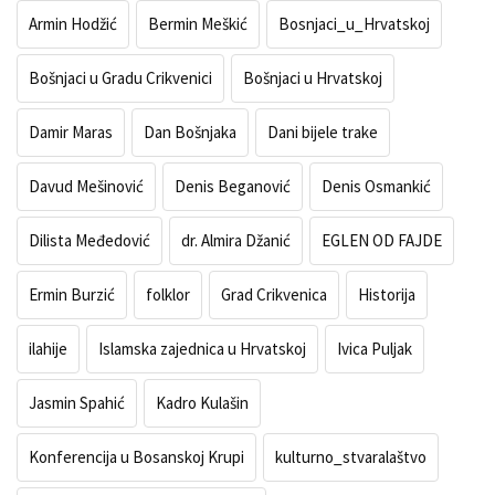
Armin Hodžić
Bermin Meškić
Bosnjaci_u_Hrvatskoj
Bošnjaci u Gradu Crikvenici
Bošnjaci u Hrvatskoj
Damir Maras
Dan Bošnjaka
Dani bijele trake
Davud Mešinović
Denis Beganović
Denis Osmankić
Dilista Međedović
dr. Almira Džanić
EGLEN OD FAJDE
Ermin Burzić
folklor
Grad Crikvenica
Historija
ilahije
Islamska zajednica u Hrvatskoj
Ivica Puljak
Jasmin Spahić
Kadro Kulašin
Konferencija u Bosanskoj Krupi
kulturno_stvaralaštvo