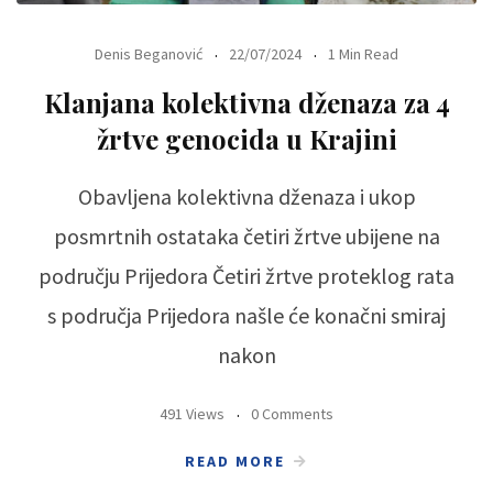
Denis Beganović
22/07/2024
1 Min Read
Klanjana kolektivna dženaza za 4
žrtve genocida u Krajini
Obavljena kolektivna dženaza i ukop
posmrtnih ostataka četiri žrtve ubijene na
području Prijedora Četiri žrtve proteklog rata
s područja Prijedora našle će konačni smiraj
nakon
491 Views
0 Comments
READ MORE