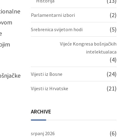
(13)
Historija
acionalne
(2)
Parlamentarni izbori
 ovom
(5)
Srebrenica svijetom hodi
e
vojim
Vijeće Kongresa bošnjačkih
intelektualaca
(4)
(24)
Vijesti iz Bosne
ošnjačke
(21)
Vijesti iz Hrvatske
ARCHIVE
(6)
srpanj 2026