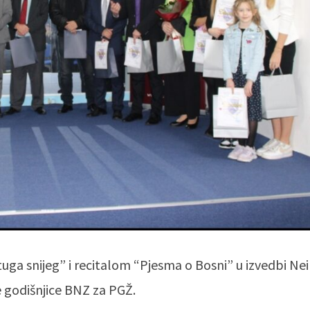
ga snijeg” i recitalom “Pjesma o Bosni” u izvedbi Nei
 godišnjice BNZ za PGŽ.