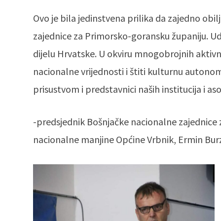
Ovo je bila jedinstvena prilika da zajedno obi
zajednice za Primorsko-goransku županiju. Ud
dijelu Hrvatske. U okviru mnogobrojnih aktivno
nacionalne vrijednosti i štiti kulturnu autonom
prisustvom i predstavnici naših institucija i asoc
-predsjednik Bošnjačke nacionalne zajednice 
nacionalne manjine Općine Vrbnik, Ermin Bur