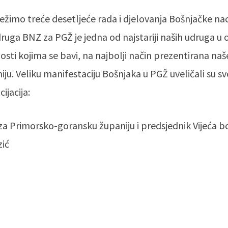
lježimo treće desetljeće rada i djelovanja Bošnjačke n
ruga BNZ za PGŽ je jedna od najstariji naših udruga u
sti kojima se bavi, na najbolji način prezentirana naš
iju. Veliku manifestaciju Bošnjaka u PGŽ uveličali su s
ijacija:
za Primorsko-goransku županiju i predsjednik Vijeća b
zić