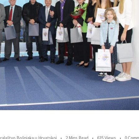
ralaštvo Bošnjaka u Hrvatskoj
2 Mins Read
635 Views
0 Com