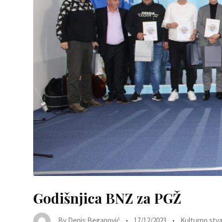
Godišnjica BNZ za PGŽ
By
Denis Beganović
17/12/2023
Kulturno stva